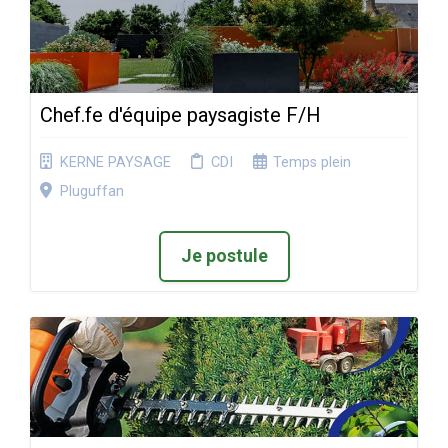
Chef.fe d'équipe paysagiste F/H
KERNE PAYSAGE
CDI
Temps plein
Pluguffan
Je postule